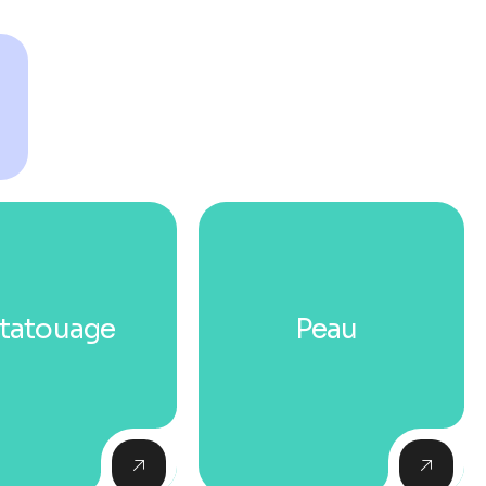
tatouage
Peau