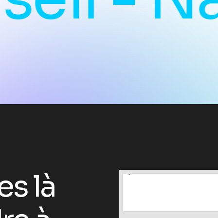
e
s
l
à