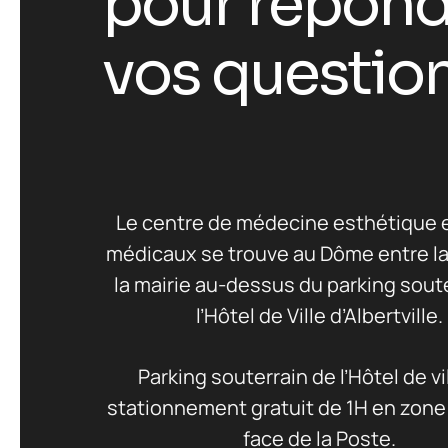
p
o
u
r
r
é
p
o
n
v
o
s
q
u
e
s
t
i
o
Le centre de médecine esthétique e
médicaux se trouve au Dôme entre la
la mairie au-dessus du parking sout
l’Hôtel de Ville d’Albertville.
Parking souterrain de l’Hôtel de vi
stationnement gratuit de 1H en zone
face de la Poste.