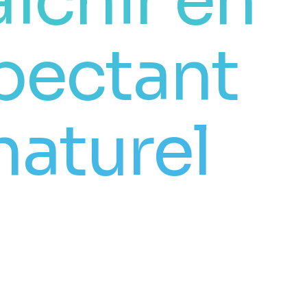
aîchir en
pectant
naturel