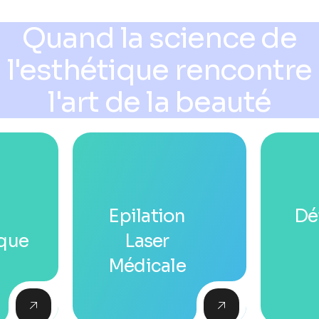
Quand la science de
l'esthétique rencontre
l'art de la beauté
Epilation
Dé
que
Laser
Médicale