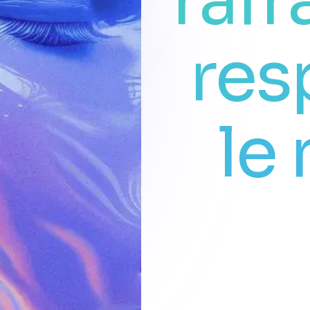
rafr
res
le 