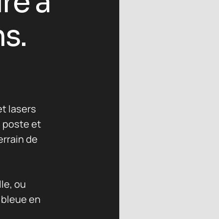
d
r
e
à
n
s
.
t lasers
 poste et
errain de
lle, ou
 bleue en