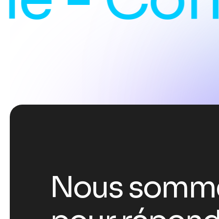
N
o
u
s
s
o
m
m