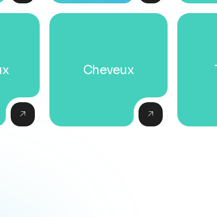
ux
Cheveux