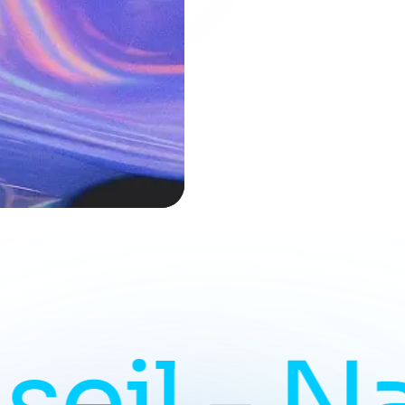
l -
Natur